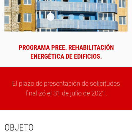
Slider 2
Slide 1
Slider 3
Slider 4
PROGRAMA PREE. REHABILITACIÓN
ENERGÉTICA DE EDIFICIOS.
El plazo de presentación de solicitudes
finalizó el 31 de julio de 2021.
OBJETO